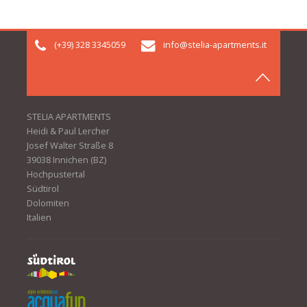
(+39) 328 3345059
info@stelia-apartments.it
STELIA APARTMENTS
Heidi & Paul Lercher
Josef Walter Straße 8
39038 Innichen (BZ)
Hochpustertal
Südtirol
Dolomiten
Italien