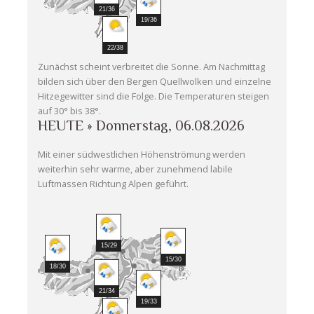
21/36
19/36
22/38
Zunächst scheint verbreitet die Sonne. Am Nachmittag
bilden sich über den Bergen Quellwolken und einzelne
Hitzegewitter sind die Folge. Die Temperaturen steigen
auf 30° bis 38°.
HEUTE » Donnerstag, 06.08.2026
Mit einer südwestlichen Höhenströmung werden
weiterhin sehr warme, aber zunehmend labile
Luftmassen Richtung Alpen geführt.
15/29
15/30
18/30
21/34
19/33