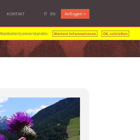
KONTAKT
IT
EN
Anfragen
ittanbietern) einverstanden.
Weitere Informationen
OK, schließen