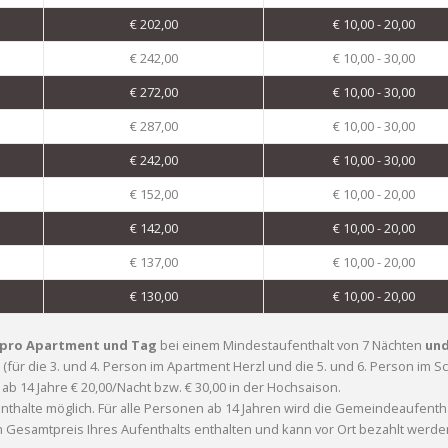
€ 202,00
€ 10,00 - 20,00
€ 242,00
€ 10,00 - 30,00
€ 272,00
€ 10,00 - 30,00
€ 287,00
€ 10,00 - 30,00
€ 242,00
€ 10,00 - 30,00
€ 152,00
€ 10,00 - 20,00
€ 142,00
€ 10,00 - 20,00
€ 137,00
€ 10,00 - 20,00
€ 130,00
€ 10,00 - 20,00
pro Apartment und Tag
bei einem Mindestaufenthalt von 7 Nächten
und
für die 3. und 4. Person im Apartment Herzl und die 5. und 6. Person im Schl
 ab 14 Jahre € 20,00/Nacht bzw. € 30,00 in der Hochsaison.
halte möglich. Für alle Personen ab 14 Jahren wird
die Gemeindeaufenth
m Gesamtpreis Ihres Aufenthalts enthalten und kann vor Ort bezahlt werde