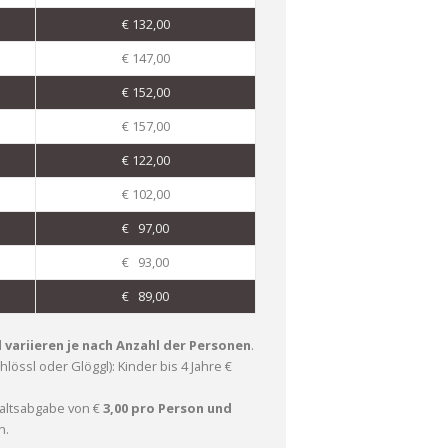
€ 132,00
€ 147,00
€ 152,00
€ 157,00
€ 122,00
€ 102,00
€ 97,00
€ 93,00
€ 89,00
 variieren je nach Anzahl der Personen
.
össl oder Glöggl): Kinder bis 4 Jahre €
altsabgabe
von €
3,00 pro Person und
n.