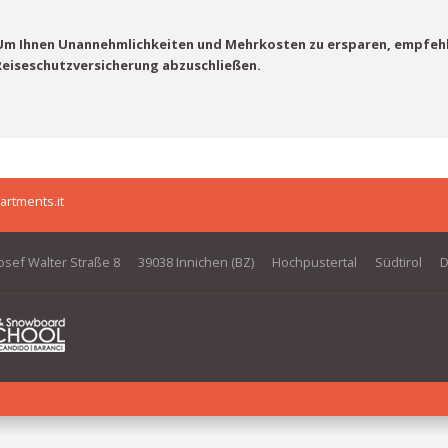
Um Ihnen Unannehmlichkeiten und Mehrkosten zu ersparen, empfehle
Reiseschutzversicherung abzuschließen.
artments.it
osef Walter Straße 8
39038 Innichen (BZ)
Hochpustertal
Südtirol
D