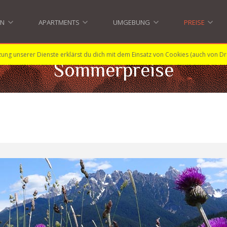
EN
APARTMENTS
UMGEBUNG
PREISE
»
»
»
»
zung unserer Dienste erklärst du dich mit dem Einsatz von Cookies (auch von Dr
Sommerpreise