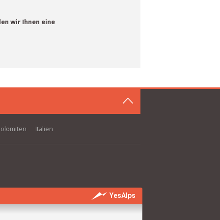
n wir Ihnen eine
olomiten
Italien
YesAlps