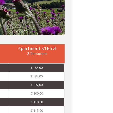
Apartment s'Herzl
2 Personen
€ 86,00
€ 87,00
€ 97,00
€ 100,00
€ 110,00
€ 115,00