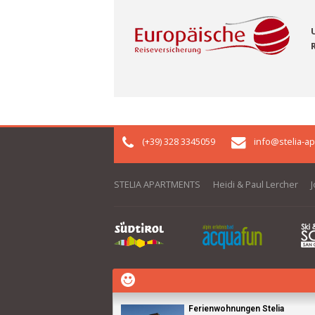
(+39) 328 3345059
info@stelia-ap
STELIA APARTMENTS
Heidi & Paul Lercher
J
Ferienwohnungen Stelia