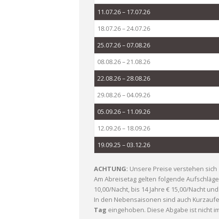
11.07.26 – 17.07.26
18.07.26 – 24.07.26
25.07.26 – 07.08.26
08.08.26 – 21.08.26
22.08.26 – 28.08.26
29.08.26 – 04.09.26
05.09.26 – 11.09.26
12.09.26 – 18.09.26
19.09.25 – 03.12.26
ACHTUNG:
Unsere Preise verstehen sich
Am Abreisetag gelten folgende Aufschläge (
10,00/Nacht, bis 14 Jahre € 15,00/Nacht und
In den Nebensaisonen sind auch Kurzaufent
Tag
eingehoben. Diese Abgabe ist nicht i